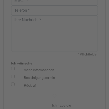
Zentralheizung, mit flüssigen Brennstoffen (Öl); Stahlradiatoren,
Flachheizkörper, Deckenheizgeräte im Hallenbereich,
Fußbodenheizung bei den Büroräumen / sanitären Anlagen
Heizung Büro- und Produktionsstätte
Zentralheizung, mit flüssigen Brennstoffen (Öl), Baujahr 1996;
Flachheizkörper, tlw. mit Thermostatventilen
* Pflichtfelder
Ich wünsche
mehr Informationen
Besichtigungstermin
Rückruf
Ich habe die