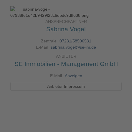
ANSPRECHPARTNER
Sabrina Vogel
Zentrale
07231/58506531
E-Mail
sabrina.vogel@se-im.de
ANBIETER
SE Immobilien - Management GmbH
E-Mail
Anzeigen
Anbieter Impressum
Angaben gemäß §5 TMG:SE
Immobilien - Management GmbH
Karlsruher Str. 87a
75179 Pforzheim