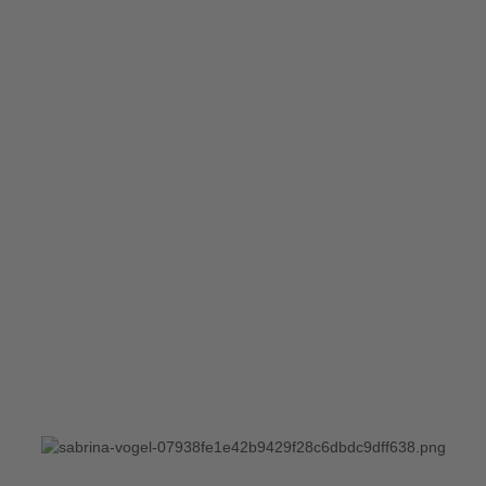
DE210169048
Gewerbeerlaubnis:nach § 34 c Gew. O. durch das
Landratsamt Enzkreis erteilt
Verbraucherinformationen
Online-Streitbeilegung gemäß Art.14 Abs.1 ODR-VO:
Die Europäische Kommission stellt eine Plattform zur
Online-Streitbeilegung (OS) bereit, die Sie hier
finden:
ec.europa.eu/consumers/odr