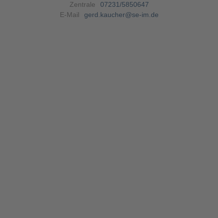
Zentrale
07231/5850647
E-Mail
gerd.kaucher@se-im.de
Angaben gemäß §5 TMG:SE
Immobilien - Management GmbH
Karlsruher Str. 87a
75179 Pforzheim
Kontakt:Telefon: 07231 / 58 50 6 - 0
Telefax: 07231 / 58 50 6 - 50
E-Mail:
info@se-im.de
Registereintrag:Eintragung im Handelsregister.
Registergericht: Amtsgericht Mannheim
Registernummer: HRB 504 860
Vertreten durch:SE Immobilien - Management GmbH
Geschäftsführer: Siegmund Steding