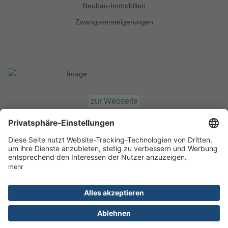
Neubau-Immobilien
Zwangsversteigerungen
zur Webseite
Impressum
Datenschutz
© 2026 SE Immobilien Management GmbH
Designed by
x-mediapoint
82
Ergebnisse anzeigen