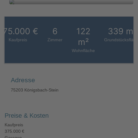
375.000 €
6
122
339 m²
m²
Kaufpreis
Zimmer
Grundstücksfläc
Wohnfläche
Adresse
75203 Königsbach-Stein
Preise & Kosten
Kaufpreis
375.000 €
Garagen