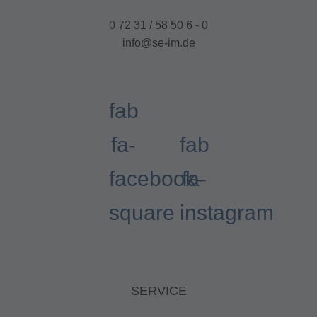
0 72 31 / 58 50 6 - 0
info@se-im.de
fab
fa-
fab
facebook-
fa-
square
instagram
SERVICE