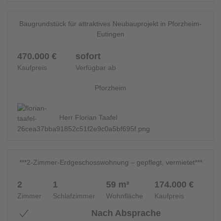
6
WOHNEN - 14685
Baugrundstück für attraktives Neubauprojekt in Pforzheim-
Eutingen
470.000 €
sofort
Kaufpreis
Verfügbar ab
Pforzheim
Herr Florian Taafel
14
ERDGESCHOSS - 14693
***2-Zimmer-Erdgeschosswohnung – gepflegt, vermietet***
2
1
59 m²
174.000 €
Zimmer
Schlafzimmer
Wohnfläche
Kaufpreis
Nach Absprache