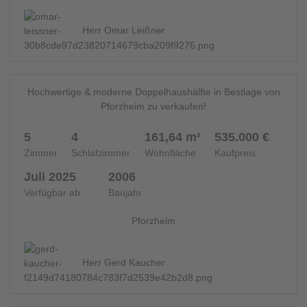
Herr Omar Leißner
9
DOPPELHAUSHÄLFTE - 14316
Hochwertige & moderne Doppelhaushälfte in Bestlage von
NEU
Pforzheim zu verkaufen!
5
4
161,64 m²
535.000 €
Zimmer
Schlafzimmer
Wohnfläche
Kaufpreis
Juli 2025
2006
Verfügbar ab
Baujahr
Pforzheim
Herr Gerd Kaucher
13
ETAGENWOHNUNG - 14873