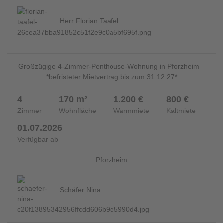
Herr Florian Taafel
12
ZIMMER - 14660
Großzügige 4-Zimmer-Penthouse-Wohnung in Pforzheim –
*befristeter Mietvertrag bis zum 31.12.27*
4
170 m²
1.200 €
800 €
Zimmer
Wohnfläche
Warmmiete
Kaltmiete
01.07.2026
Verfügbar ab
Pforzheim
Schäfer Nina
13
MEHRFAMILIENHAUS - 14580