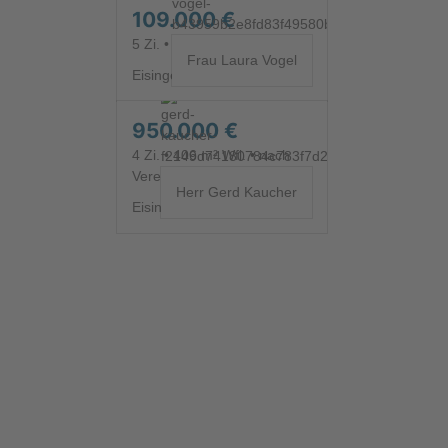
109.000 €
5 Zi. • 105,67 m² Wfl.
Frau Laura Vogel
Eisingen
WOHNUNG - 14687
950.000 €
4 Zi. • 406 m² Wfl. • nach
Vereinbarung verfügbar
Herr Gerd Kaucher
Eisingen